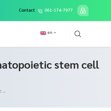
Contact
061-174-7977
en
topoietic stem cell
...