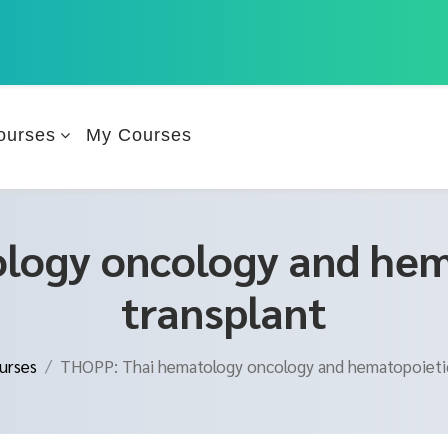
ourses
My Courses
logy oncology and hema
transplant
urses
THOPP: Thai hematology oncology and hematopoietic 