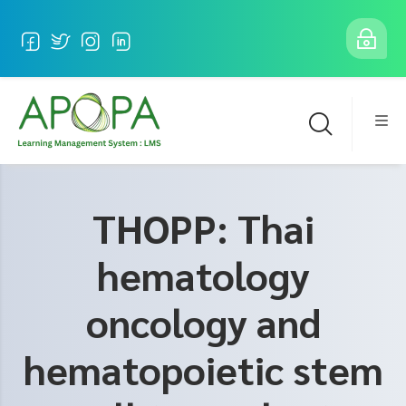
Skip to main content
THOPP: Thai
hematology
oncology and
hematopoietic stem