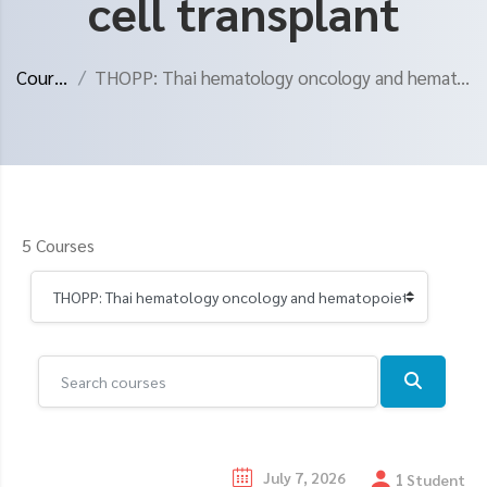
cell transplant
Courses
THOPP: Thai hematology oncology and hematopoietic ...
5 Courses
Search courses
Search 
July 7, 2026
1
Student